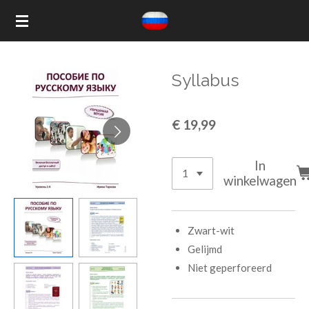
Ga
direct
naar
de
Syllabus
hoofdinhoud
€ 19,99
In
winkelwagen
Zwart-wit
Gelijmd
Niet geperforeerd