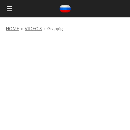
Ga
direct
naar
HOME
»
VIDEO'S
»
Grappig
de
hoofdinhoud